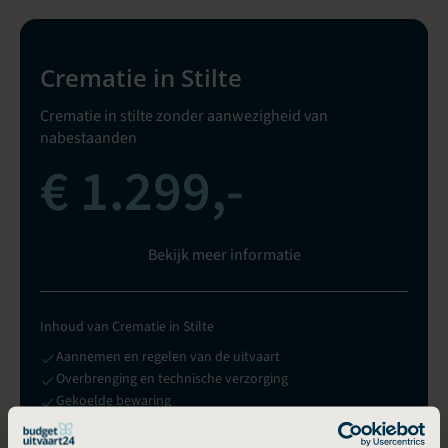
Crematie in Stilte
Crematie in stilte zonder aanwezigheid van
nabestaanden
€ 1.299,-
Bekijk meer informatie
Inhoud van Crematie in Stilte
Aannemen en regelen van de uitvaart
Overbrenging en technische verzorging
Gekoelde bewaring
Uitvaartkist met kleine beschadiging
Ondersteuning van hoofdkantoor