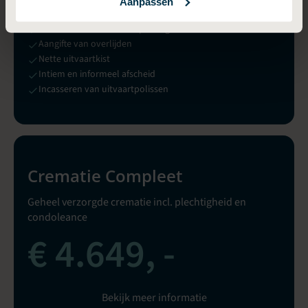
Aanpassen
Volledige verzorging
Telefonische uitvaartbespreking
Aangifte van overlijden
Nette uitvaartkist
Intiem en informeel afscheid
Incasseren van uitvaartpolissen
Crematie Compleet
Geheel verzorgde crematie incl. plechtigheid en
condoleance
€ 4.649, -
Bekijk meer informatie