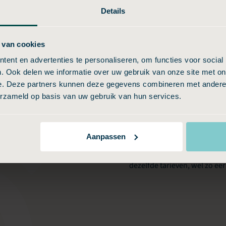
Details
aart24
Budgetuitvaart24 is één van 
zich volledig richt op een 
 van cookies
art24?
persoonlijke begeleiding, is
ent en advertenties te personaliseren, om functies voor social
zich online wil oriënteren o
. Ook delen we informatie over uw gebruik van onze site met on
diegene die prijsbewust is en
e. Deze partners kunnen deze gegevens combineren met andere i
reden biedt Budgetuitvaart2
erzameld op basis van uw gebruik van hun services.
vergelijken.
Beide labels bieden echter e
Aanpassen
en toewijding. Diensten ken
dezelfde tarieven, wel zo eerl