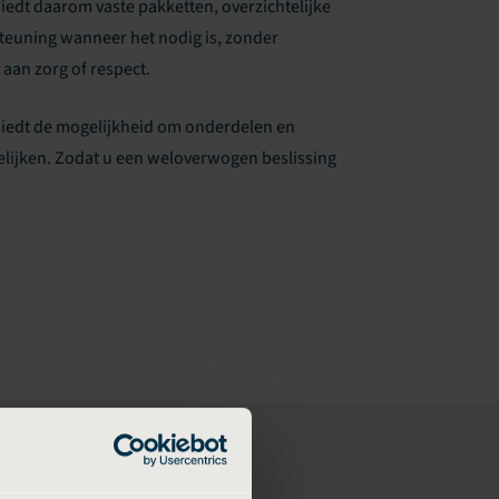
iedt daarom vaste pakketten, overzichtelijke
teuning wanneer het nodig is, zonder
 aan zorg of respect.
biedt de mogelijkheid om onderdelen en
elijken. Zodat u een weloverwogen beslissing