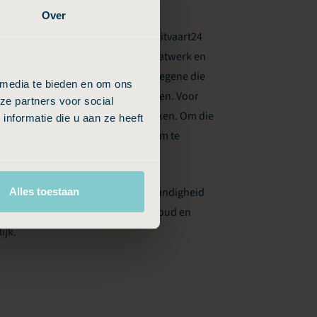
Over
de labels van Uitvaart24. Waarbij Uitvaart24
brede doelgroep met de focus op maatwerk en
 Budgetuitvaart24 ontstaan voor diegene die
 media te bieden en om ons
ver de inhoud en kosten van diensten. Voor
ze partners voor social
 in alle rust zelf zaken uit wilt zoeken. Om die
nformatie die u aan ze heeft
4 online veel mogelijkheden aan om te
xact dezelfde infrastructuur, deskundigheid
Alles toestaan
nen bij beide merken dezelfde inhoud en
ijk.