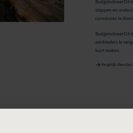
Budgetuitvaart24 b
stappen en onders
concessies te doen
Budgetuitvaart24 
aanbieders te verg
kunt maken.
Vergelijk diensten