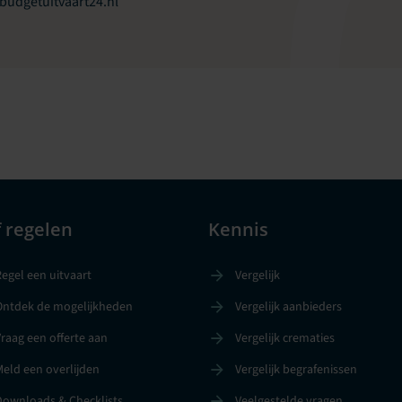
budgetuitvaart24.nl
f regelen
Kennis
egel een uitvaart
Vergelijk
Ontdek de mogelijkheden
Vergelijk aanbieders
raag een offerte aan
Vergelijk crematies
Meld een overlijden
Vergelijk begrafenissen
Downloads & Checklists
Veelgestelde vragen