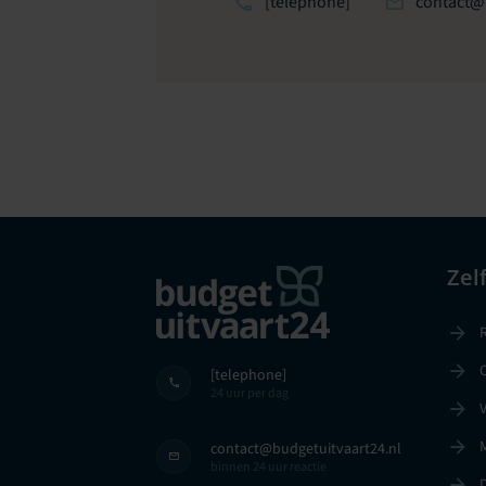
[telephone]
contact@
Zel
R
[telephone]
24 uur per dag
V
contact@budgetuitvaart24.nl
binnen 24 uur reactie