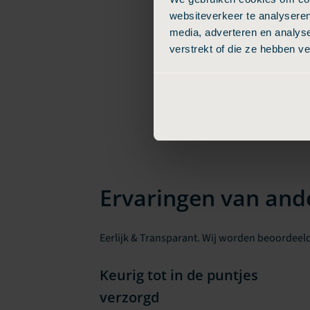
websiteverkeer te analyseren
media, adverteren en analys
verstrekt of die ze hebben v
Ervaringen van and
Eerlijk & Transparant. Wij worden beoordeeld
Keurig tot in de puntjes
verzorgd