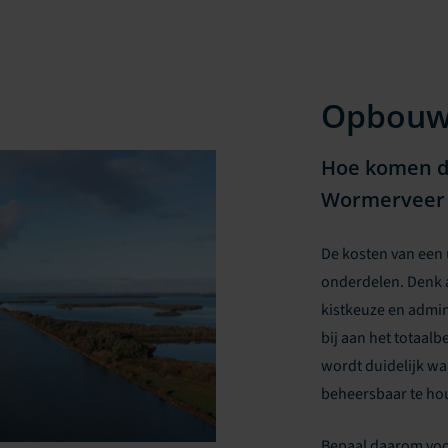
Opbou
Hoe komen de
Wormerveer 
De kosten van een 
onderdelen. Denk a
kistkeuze en admin
bij aan het totaalb
wordt duidelijk w
beheersbaar te ho
Bepaal daarom voor