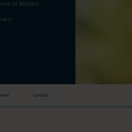
wens te kiezen.
rek in
ieven
Contact