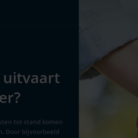
Pakketten
Over ons
 uitvaart
er?
osten tot stand komen
n. Door bijvoorbeeld