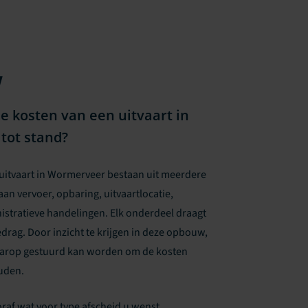
w
 kosten van een uitvaart in
tot stand?
uitvaart in Wormerveer bestaan uit meerdere
an vervoer, opbaring, uitvaartlocatie,
istratieve handelingen. Elk onderdeel draagt
edrag. Door inzicht te krijgen in deze opbouw,
aarop gestuurd kan worden om de kosten
uden.
af wat voor type afscheid u wenst.