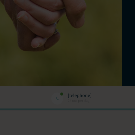
[telephone]
24 uur per dag