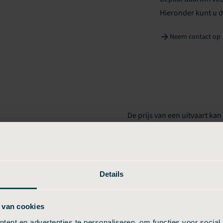
Hieronder kunt u 
Neem contact op
De prijs van een uitvaart kan
komt door verschillen in tari
rveer per aanbieder?
regio Wormerveer, de manier
over extra kosten. Sommige 
altijd duidelijk zijn, geniet
Details
bepaalde voordelen niet dire
vergelijken en te kiezen voor
 van cookies
Budgetuitvaart24, komt u nie
ent en advertenties te personaliseren, om functies voor social