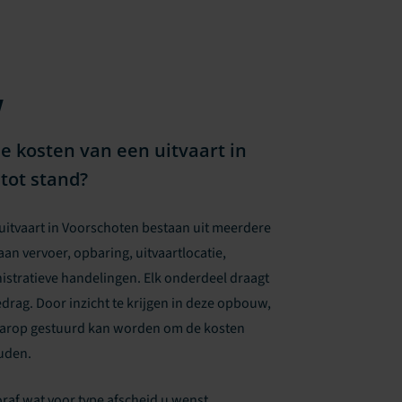
w
 kosten van een uitvaart in
tot stand?
uitvaart in Voorschoten bestaan uit meerdere
an vervoer, opbaring, uitvaartlocatie,
istratieve handelingen. Elk onderdeel draagt
edrag. Door inzicht te krijgen in deze opbouw,
aarop gestuurd kan worden om de kosten
uden.
af wat voor type afscheid u wenst.