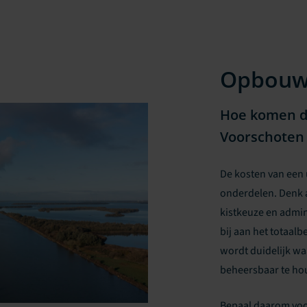
Opbou
Hoe komen de
Voorschoten 
De kosten van een 
onderdelen. Denk a
kistkeuze en admin
bij aan het totaalb
wordt duidelijk w
beheersbaar te ho
Bepaal daarom voor