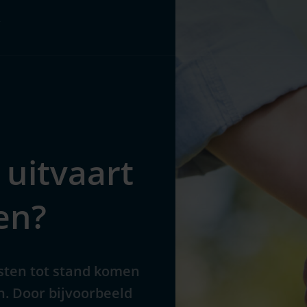
Pakketten
Over ons
 uitvaart
en?
osten tot stand komen
n. Door bijvoorbeeld