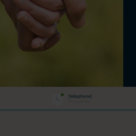
[telephone]
24 uur per dag