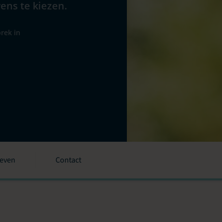
wens te kiezen.
rek in
ieven
Contact