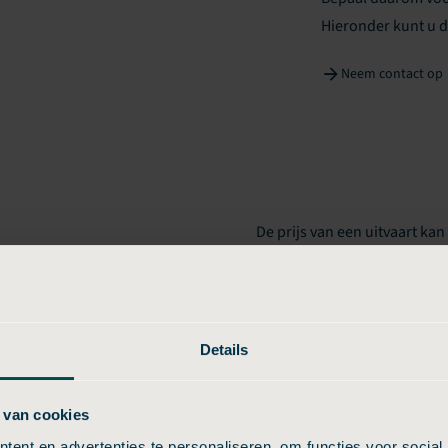
Hieronder kunt u d
Neem contact op
De prijs van een uitvaart kan
komt door verschillen in tari
hoten per aanbieder?
regio Voorschoten, de manie
over extra kosten. Sommige 
altijd duidelijk zijn, geniet
Details
bepaalde voordelen niet dire
vergelijken en te kiezen voor
 van cookies
Budgetuitvaart24, komt u nie
ent en advertenties te personaliseren, om functies voor social