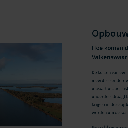
Opbou
Hoe komen de
Valkenswaard
De kosten van een 
meerdere onderdel
uitvaartlocatie, ki
onderdeel draagt bi
krijgen in deze op
worden om de kost
Bepaal daarom voor