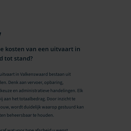
w
 kosten van een uitvaart in
 tot stand?
uitvaart in Valkenswaard bestaan uit
en. Denk aan vervoer, opbaring,
stkeuze en administratieve handelingen. Elk
j aan het totaalbedrag. Door inzicht te
bouw, wordt duidelijk waarop gestuurd kan
en beheersbaar te houden.
af wat voor type afscheid u wenst.