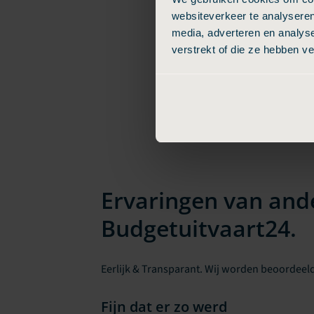
websiteverkeer te analyseren
media, adverteren en analys
verstrekt of die ze hebben v
Ervaringen van and
Budgetuitvaart24.
Eerlijk & Transparant. Wij worden beoordeeld
Fijn dat er zo werd