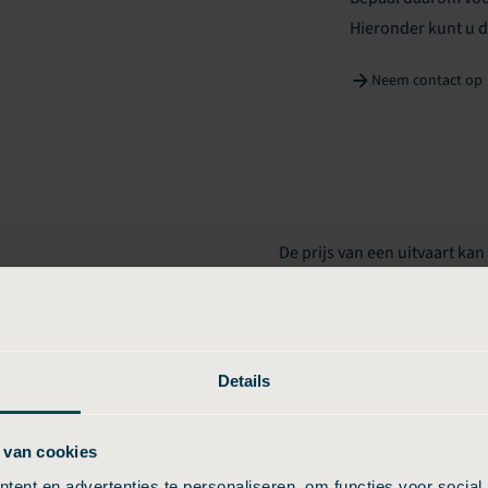
Hieronder kunt u 
Neem contact op
De prijs van een uitvaart kan
komt door verschillen in tari
nswaard per aanbieder?
regio Valkenswaard, de mani
over extra kosten. Sommige 
altijd duidelijk zijn, geniet
Details
bepaalde voordelen niet dire
vergelijken en te kiezen voor
 van cookies
Budgetuitvaart24, komt u nie
ent en advertenties te personaliseren, om functies voor social