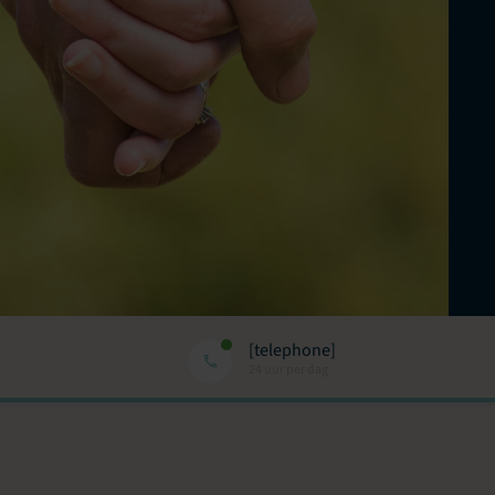
[telephone]
24 uur per dag