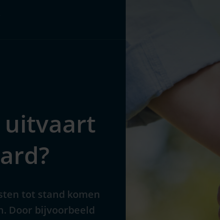
Pakketten
Over ons
 uitvaart
ard?
osten tot stand komen
n. Door bijvoorbeeld