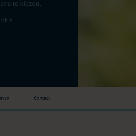
wens te kiezen.
rek in
ieven
Contact