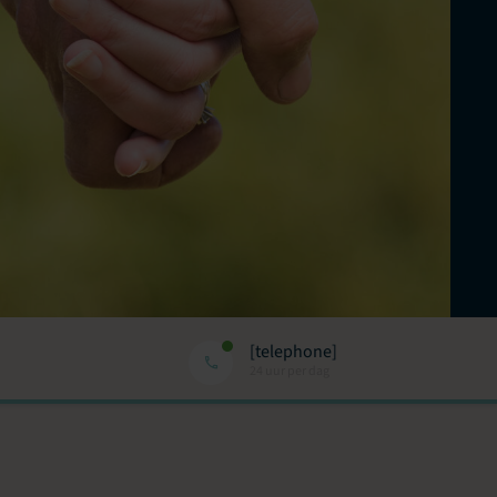
[telephone]
24 uur per dag