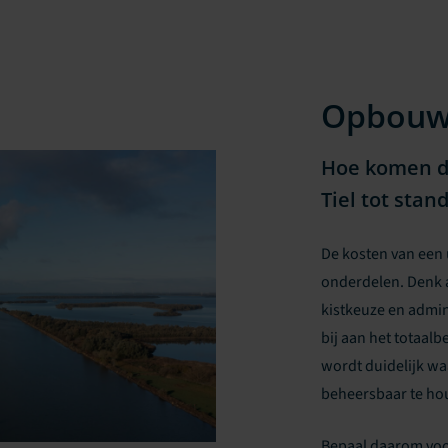
Opbou
Hoe komen de
Tiel tot stan
De kosten van een 
onderdelen. Denk a
kistkeuze en admin
bij aan het totaalb
wordt duidelijk w
beheersbaar te ho
Bepaal daarom voor