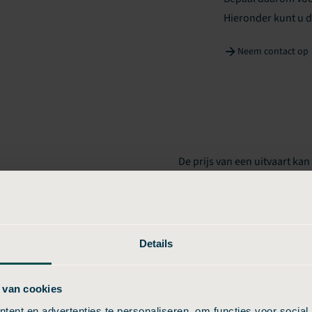
Hieronder kunt u d
Neem contact op
De prijs van een uitvaart kan
komt door verschillen in tari
r aanbieder?
regio Tiel, de manier van we
kosten. Sommige aanbieders 
duidelijk zijn, genieten gee
Details
voordelen niet direct bij u n
kiezen voor heldere pakkette
 van cookies
niet voor verrassingen te sta
ent en advertenties te personaliseren, om functies voor social