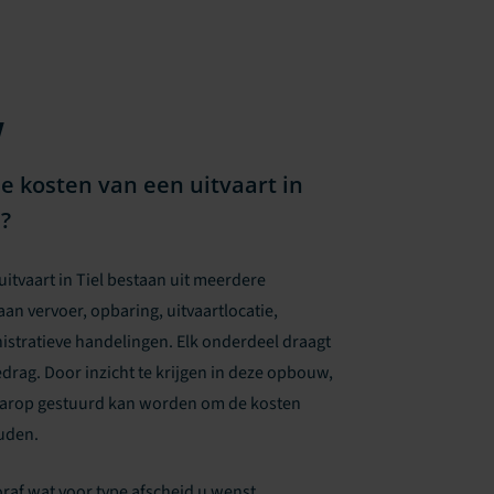
w
 kosten van een uitvaart in
d?
uitvaart in Tiel bestaan uit meerdere
an vervoer, opbaring, uitvaartlocatie,
istratieve handelingen. Elk onderdeel draagt
edrag. Door inzicht te krijgen in deze opbouw,
aarop gestuurd kan worden om de kosten
uden.
af wat voor type afscheid u wenst.