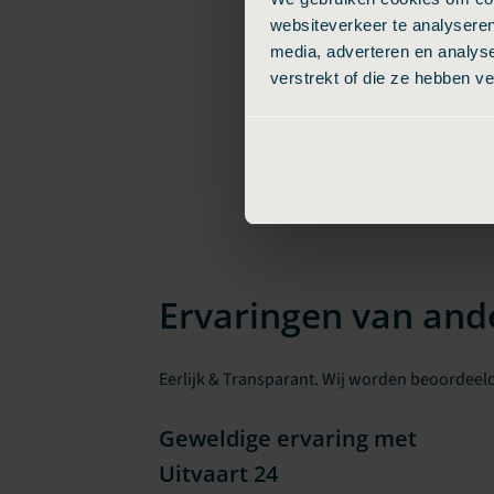
websiteverkeer te analyseren
media, adverteren en analys
verstrekt of die ze hebben v
Ervaringen van ande
Eerlijk & Transparant. Wij worden beoordeeld
Geweldige ervaring met
Uitvaart 24