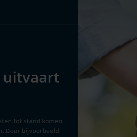
Pakketten
Over ons
 uitvaart
osten tot stand komen
n. Door bijvoorbeeld