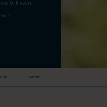
wens te kiezen.
rek in
ieven
Contact