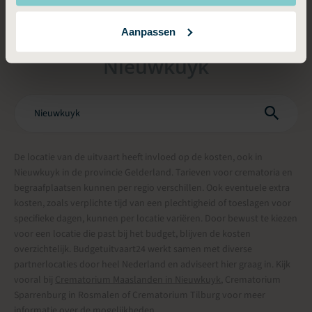
Aanpassen
Kosten per locatie
in
Nieuwkuyk
De locatie van de uitvaart heeft invloed op de kosten, ook in
Nieuwkuyk in de provincie Gelderland. Tarieven voor crematoria en
begraafplaatsen kunnen per regio verschillen. Ook eventuele extra
kosten, zoals verplichte tijd van een plechtigheid of toeslagen voor
specifieke dagen, kunnen per locatie variëren. Door bewust te kiezen
voor een locatie die past bij het budget, blijven de kosten
overzichtelijk. Budgetuitvaart24 werkt samen met diverse
partnerlocaties door heel Nederland en adviseert hier graag in. Kijk
vooral bij
Crematorium Maaslanden in Nieuwkuyk
, Crematorium
Sparrenburg in Rosmalen of Crematorium Tilburg voor meer
informatie over de mogelijkheden.