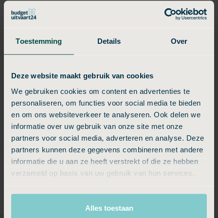
Koen
Schrijf een beoordeling
Bekijk alle
Toestemming
Details
Over
Budgettips
Deze website maakt gebruik van cookies
We gebruiken cookies om content en advertenties te
Hoe gaat u goed om met de kosten van een uitvaart in Nieuwkuyk?
personaliseren, om functies voor social media te bieden
en om ons websiteverkeer te analyseren. Ook delen we
Een uitvaart in Nieuwkuyk hoeft niet onbetaalbaar te zijn. Door
informatie over uw gebruik van onze site met onze
vooraf wensen op een rij te zetten en te kiezen voor een pakket dat
partners voor social media, adverteren en analyse. Deze
past bij de situatie, kan veel geld worden bespaard.
partners kunnen deze gegevens combineren met andere
Budgetuitvaart24 biedt drie duidelijke pakketten:
Essentie
,
Compact
informatie die u aan ze heeft verstrekt of die ze hebben
en
Compleet
. Daarmee kan eenvoudig worden gekozen voor een
verzameld op basis van uw gebruik van hun services.
uitvaart die aansluit bij de wensen en het beschikbare budget.
Alles toestaan