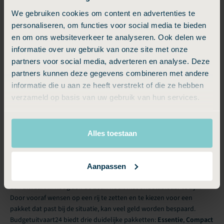
We gebruiken cookies om content en advertenties te
Ron
personaliseren, om functies voor social media te bieden
Prima
en om ons websiteverkeer te analyseren. Ook delen we
Prima
informatie over uw gebruik van onze site met onze
Jan
partners voor social media, adverteren en analyse. Deze
partners kunnen deze gegevens combineren met andere
Schrijf een beoordeling
Bekijk alle
informatie die u aan ze heeft verstrekt of die ze hebben
verzameld op basis van uw gebruik van hun services.
Budgettips
Alles toestaan
Hoe gaat u goed om met de kosten van een uitvaart in Koog aan de
Aanpassen
Zaan?
Een uitvaart in Koog aan de Zaan hoeft niet onbetaalbaar te zijn.
Door vooraf wensen op een rij te zetten en te kiezen voor een
pakket dat past bij de situatie, kan veel geld worden bespaard.
Budgetuitvaart24 biedt drie duidelijke pakketten:
Essentie
,
Compact