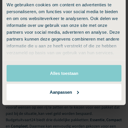
Ben
We gebruiken cookies om content en advertenties te
5 sterren: perfect, zeker aan te bevelen
personaliseren, om functies voor social media te bieden
Heel klantvriendelijk en beleefd aan de telefoon.
en om ons websiteverkeer te analyseren. Ook delen we
Alles goed geregeld.
informatie over uw gebruik van onze site met onze
partners voor social media, adverteren en analyse. Deze
José
partners kunnen deze gegevens combineren met andere
informatie die u aan ze heeft verstrekt of die ze hebben
Schrijf een beoordeling
Bekijk alle
verzameld op basis van uw gebruik van hun services.
Budgettips
Alles toestaan
Hoe gaat u goed om met de kosten van een uitvaart in Etten-Leur?
Aanpassen
Een uitvaart in Etten-Leur hoeft niet onbetaalbaar te zijn. Door
vooraf wensen op een rij te zetten en te kiezen voor een pakket dat
past bij de situatie, kan veel geld worden bespaard.
Budgetuitvaart24 biedt drie duidelijke pakketten:
Essentie
,
Compact
en
Compleet
. Daarmee kan eenvoudig worden gekozen voor een