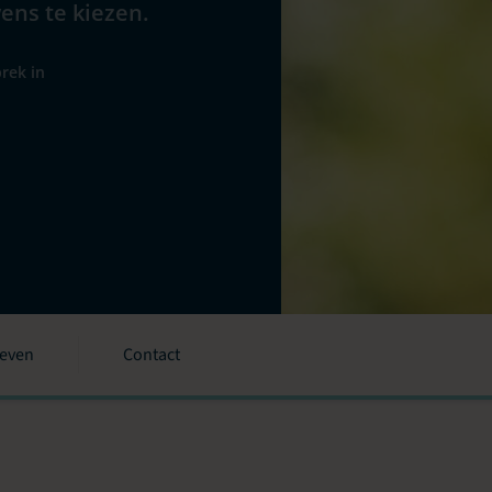
wens te kiezen.
rek in
ieven
Contact