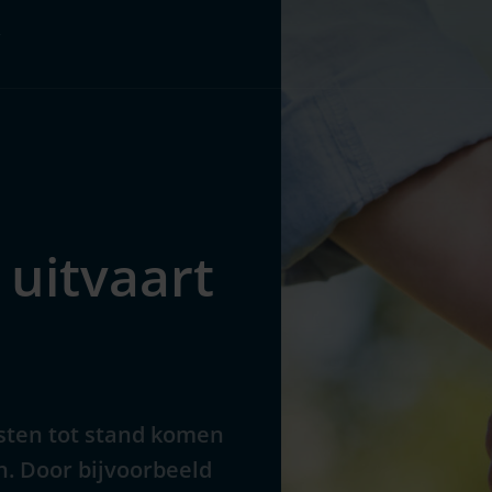
Pakketten
Over ons
 uitvaart
osten tot stand komen
n. Door bijvoorbeeld