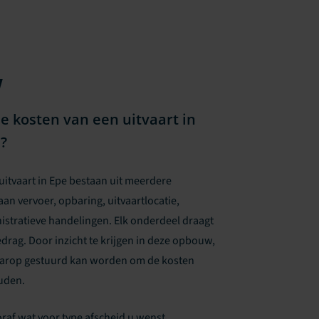
w
 kosten van een uitvaart in
d?
uitvaart in Epe bestaan uit meerdere
an vervoer, opbaring, uitvaartlocatie,
istratieve handelingen. Elk onderdeel draagt
edrag. Door inzicht te krijgen in deze opbouw,
aarop gestuurd kan worden om de kosten
uden.
af wat voor type afscheid u wenst.