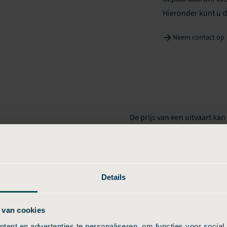
Hieronder kunt u d
Neem contact op
De prijs van een uitvaart kan
komt door verschillen in tari
r aanbieder?
regio Epe, de manier van we
kosten. Sommige aanbieders 
duidelijk zijn, genieten gee
Details
voordelen niet direct bij u n
kiezen voor heldere pakkette
 van cookies
niet voor verrassingen te sta
ent en advertenties te personaliseren, om functies voor social