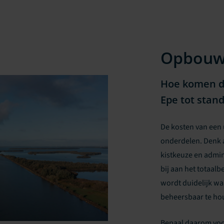
Opbou
Hoe komen de
Epe tot stan
De kosten van een 
onderdelen. Denk a
kistkeuze en admin
bij aan het totaalb
wordt duidelijk w
beheersbaar te ho
Bepaal daarom voor