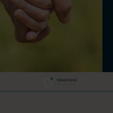
[telephone]
24 uur per dag