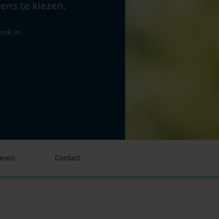
wens te kiezen.
rek in
ieven
Contact