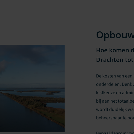
Opbou
Hoe komen de
Drachten tot
De kosten van een 
onderdelen. Denk a
kistkeuze en admin
bij aan het totaalb
wordt duidelijk w
beheersbaar te ho
Bepaal daarom voor