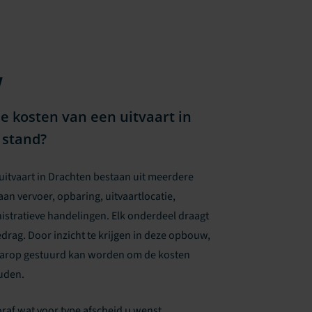
w
 kosten van een uitvaart in
 stand?
uitvaart in Drachten bestaan uit meerdere
an vervoer, opbaring, uitvaartlocatie,
istratieve handelingen. Elk onderdeel draagt
edrag. Door inzicht te krijgen in deze opbouw,
aarop gestuurd kan worden om de kosten
uden.
af wat voor type afscheid u wenst.