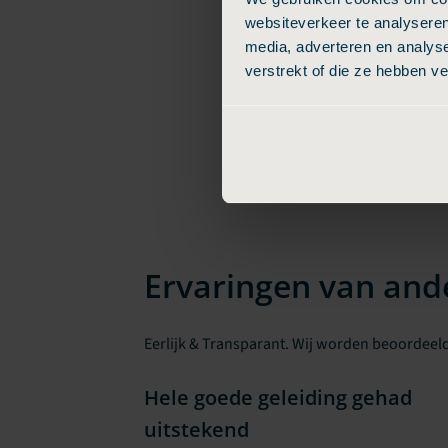
websiteverkeer te analyseren
media, adverteren en analys
verstrekt of die ze hebben v
Ervaringen van and
Eerlijk & Transparant. Wij worden beoordeeld
Hele goede geleiding gehad
uitstekend