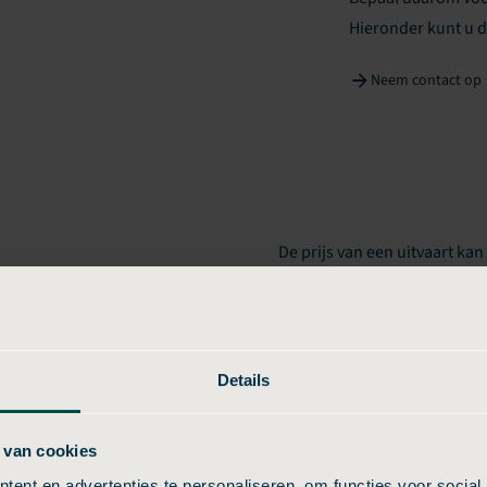
Hieronder kunt u d
Neem contact op
De prijs van een uitvaart kan
komt door verschillen in tari
en per aanbieder?
regio Drachten, de manier v
extra kosten. Sommige aanbi
altijd duidelijk zijn, geniet
Details
bepaalde voordelen niet dire
vergelijken en te kiezen voor
 van cookies
Budgetuitvaart24, komt u nie
ent en advertenties te personaliseren, om functies voor social