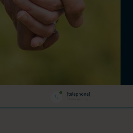
[telephone]
24 uur per dag