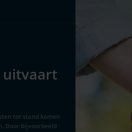
Pakketten
Over ons
 uitvaart
osten tot stand komen
n. Door bijvoorbeeld